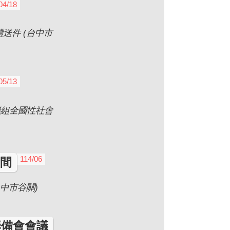
04/18
送件 (台中市
05/13
籌組全國性社會
114/06
間
中市谷關)
籌備會會議