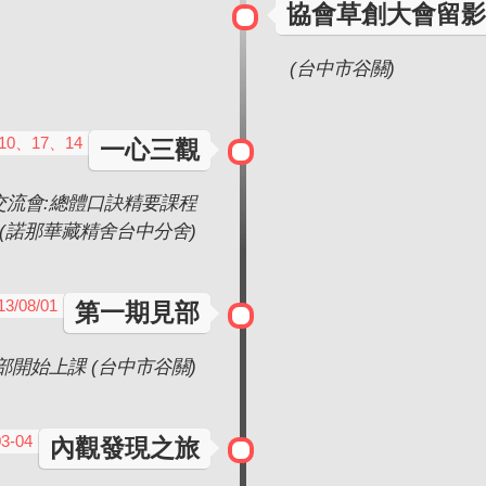
協會草創大會留影
(台中市谷關)
、10、17、14
一心三觀
交流會:總體口訣精要課程
(諾那華藏精舍台中分舍)
13/08/01
第一期見部
部開始上課 (台中市谷關)
03-04
內觀發現之旅