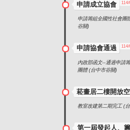
114/
申請成立協會
申請籌組全國性社會團體
谷關)
114/
申請協會通過
內政部函文--通過申請
團體 (台中市谷關)
菘畫居二樓開放空
教室改建第二期完工 (台
第一屆發起人、