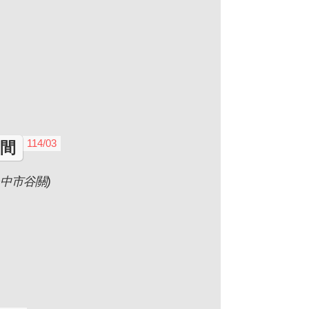
114/03
間
中市谷關)